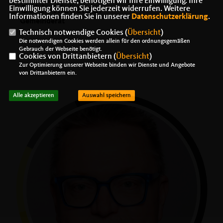
bestimmter Dienste, benötigen wir Ihre Einwilligung. Ihre
Guido Rieberger
Einwilligung können Sie jederzeit widerrufen. Weitere
Informationen finden Sie in unserer
Datenschutzerklärung
.
Gemeinderat
Technisch notwendige Cookies (
Übersicht
)
Die notwendigen Cookies werden allein für den ordnungsgemäßen
Gebrauch der Webseite benötigt.
Cookies von Drittanbietern (
Übersicht
)
Zur Optimierung unserer Webseite binden wir Dienste und Angebote
von Drittanbietern ein.
Alle akzeptieren
Auswahl speichern