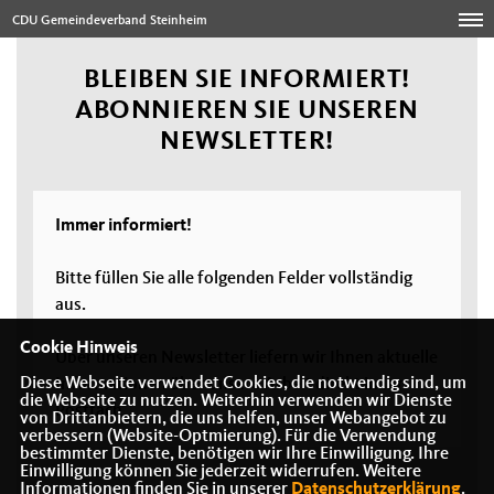
CDU Gemeindeverband Steinheim
BLEIBEN SIE INFORMIERT!
ABONNIEREN SIE UNSEREN
NEWSLETTER!
Immer informiert!
Bitte füllen Sie alle folgenden Felder vollständig
aus.
Cookie Hinweis
Über unseren Newsletter liefern wir Ihnen aktuelle
Diese Webseite verwendet Cookies, die notwendig sind, um
Informationen über unsere Arbeit direkt in Ihr
die Webseite zu nutzen. Weiterhin verwenden wir Dienste
Postfach.
von Drittanbietern, die uns helfen, unser Webangebot zu
verbessern (Website-Optmierung). Für die Verwendung
bestimmter Dienste, benötigen wir Ihre Einwilligung. Ihre
Einwilligung können Sie jederzeit widerrufen. Weitere
Informationen finden Sie in unserer
Datenschutzerklärung
.