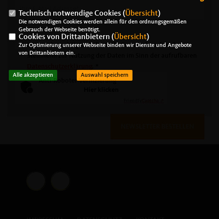
Technisch notwendige Cookies (
Übersicht
)
Die notwendigen Cookies werden allein für den ordnungsgemäßen
Gebrauch der Webseite benötigt.
Cookies von Drittanbietern (
Übersicht
)
Hiermit berechtige ich die CDU Gemeindeverband
Zur Optimierung unserer Webseite binden wir Dienste und Angebote
von Drittanbietern ein.
Steinheim zur Nutzung der Daten im Sinn der aufrufbaren
Datenschutzerklärung
.
*
Alle akzeptieren
Auswahl speichern
Anti-Roboter-Verifizierung
Hier klicken
Friendly
Captcha ⇗
NEWSLETTER BESTELLEN