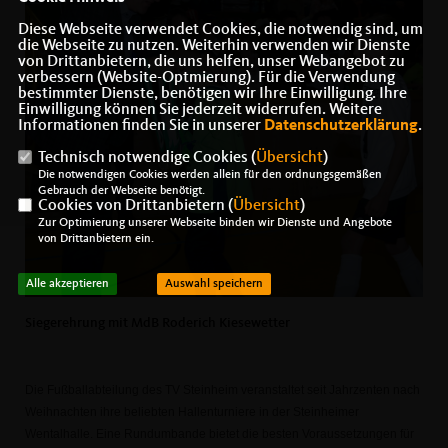
Diese Webseite verwendet Cookies, die notwendig sind, um
die Webseite zu nutzen. Weiterhin verwenden wir Dienste
von Drittanbietern, die uns helfen, unser Webangebot zu
verbessern (Website-Optmierung). Für die Verwendung
bestimmter Dienste, benötigen wir Ihre Einwilligung. Ihre
Einwilligung können Sie jederzeit widerrufen. Weitere
Informationen finden Sie in unserer
Datenschutzerklärung
.
Technisch notwendige Cookies (
Übersicht
)
Die notwendigen Cookies werden allein für den ordnungsgemäßen
Gebrauch der Webseite benötigt.
Cookies von Drittanbietern (
Übersicht
)
Zur Optimierung unserer Webseite binden wir Dienste und Angebote
von Drittanbietern ein.
Alle akzeptieren
Auswahl speichern
Siegerehrung mit MdB Roderich Kiesewetter
Die Fußballabteilung des TV Steinheim veranstaltet seit Jahrzenten nach
Weihnachten ihre beliebten Hallenturniere in der Steinheimer
Wentalhalle. Eine Rundumbande bietet die besten Voraussetzungen für